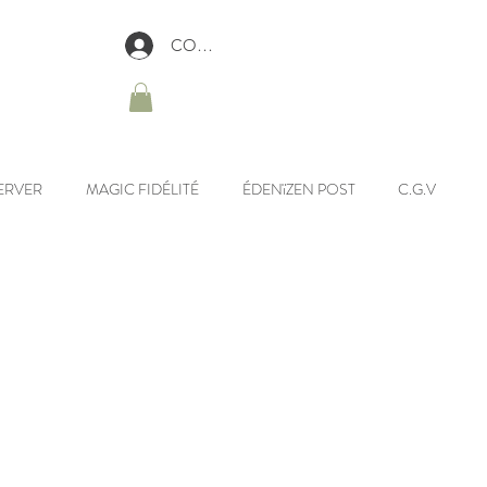
CONNEXION
ERVER
MAGIC FIDÉLITÉ
ÉDENïZEN POST
C.G.V