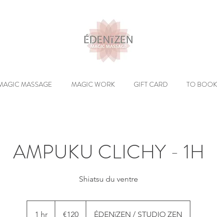
MAGIC MASSAGE
MAGIC WORK
GIFT CARD
TO BOOK
AMPUKU CLICHY - 1H
Shiatsu du ventre
120
euros
1 hr
1
€120
ÉDENïZEN / STUDIO ZEN