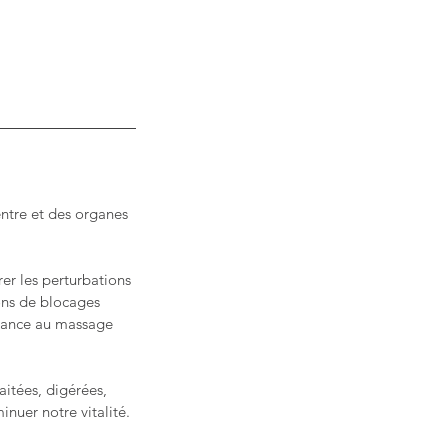
ntre et des organes
rer les perturbations
ons de blocages
rtance au massage
aitées, digérées,
nuer notre vitalité.