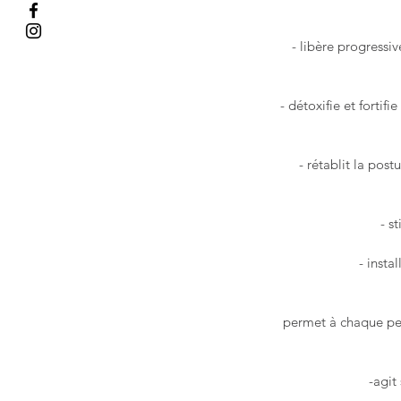
- libère progressi
- détoxifie et forti
- rétablit la pos
- s
- insta
permet à chaque per
-agit 