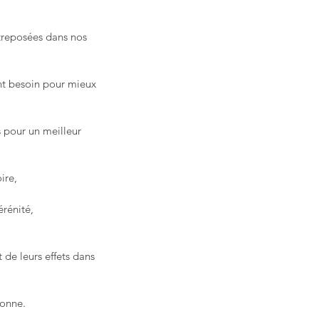
ntreposées dans nos
ont besoin pour mieux
s pour un meilleur
ire,
érénité,
de leurs effets dans
rsonne.