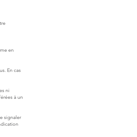
tre
orme en
us. En cas
es ni
férées à un
e signaler
ndication