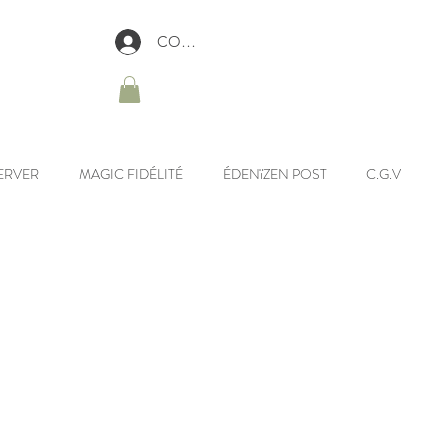
CONNEXION
ERVER
MAGIC FIDÉLITÉ
ÉDENïZEN POST
C.G.V