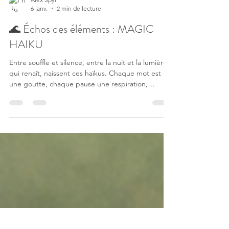
Alex Spyr
6 janv.
2 min de lecture
🌊 Échos des éléments : MAGIC
HAIKU
Entre souffle et silence, entre la nuit et la lumière
qui renaît, naissent ces haïkus. Chaque mot est
une goutte, chaque pause une respiration,
chaque poème un miroir fragile où le temps se
reflète et se déplie. Je suis Alex Spyr , passant
entre les rivières de la parole et les vents de la
sensation, et dans ces pages je propose un
voyage : traverser les saisons, sentir les éléments,
écouter l’instant comme un chant secret . À
Michel ODOUL , dont la patience et la rigueur en