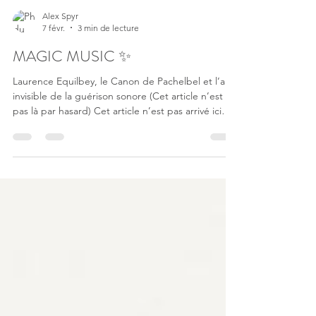
Alex Spyr
7 févr.
3 min de lecture
MAGIC MUSIC ✨
Laurence Equilbey, le Canon de Pachelbel et l’art
invisible de la guérison sonore (Cet article n’est
pas là par hasard) Cet article n’est pas arrivé ici
par accident. Disons simplement qu’il a suivi une
partition subtile. Depuis plus de trois ans, j’ai le
privilège d’accompagner Laurence Equilbey à
travers des soins corporels et énergétiques. Et
détail amusant : ces soins se font sans musique .
Pas une note, pas un violon, pas même un
bourdon discret. Silence total. Comme