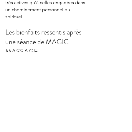
très actives qu’à celles engagées dans 
un cheminement personnel ou 
spirituel.
Les bienfaits ressentis après 
une séance de MAGIC 
MASSAGE
Les effets peuvent varier selon chacun, 
mais reviennent fréquemment :
détente profonde et durable
respiration plus libre
sensation de légèreté corporelle
clarté mentale
amélioration du sommeil
Le travail du 
MAGIC 